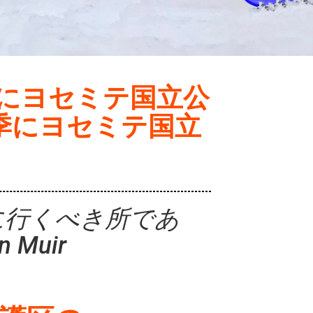
季にヨセミテ国立公
el 冬季にヨセミテ国立
に行くべき所であ
Muir