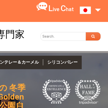
L
C
ive
hat
専門家
ンテレー＆カーメル
シリコンバレー
の 冬季
lden
国立公園自