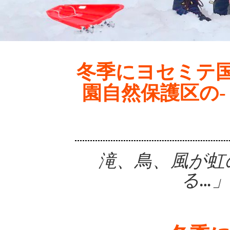
冬季にヨセミテ国
園自然保護区の- Go
滝、鳥、風が虹
る…」