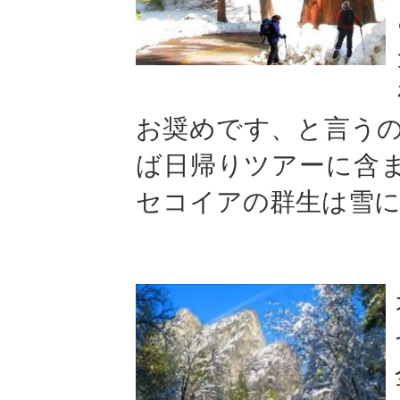
お奨めです、と言う
ば日帰りツアーに含
セコイアの群生は雪