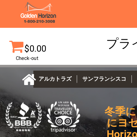
プラ
$0.00
Check-out
アルカトラズ
サンフランシスコ
冬季に
にヨセ
Hori