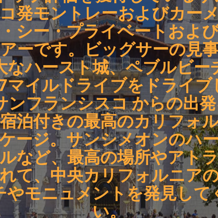
コ発モントレーおよびカー
・シー・プライベートおよ
アーです。ビッグサーの見
大なハースト城、ペブルビー
17マイルドライブをドライブ
サンフランシスコ からの出
宿泊付きの最高のカリフォ
ケージ。サンシメオンのハ
ルなど、最高の場所やアト
れて、中央カリフォルニア
チやモニュメントを発見して
い。