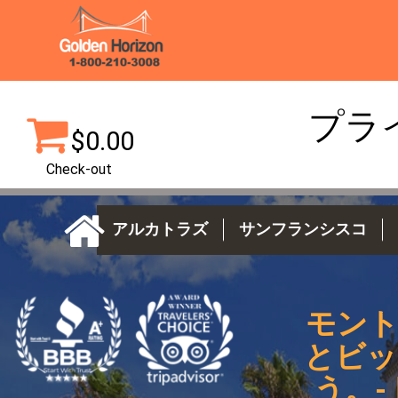
プラ
$0.00
Check-out
アルカトラズ
サンフランシスコ
モント
とビッ
う。