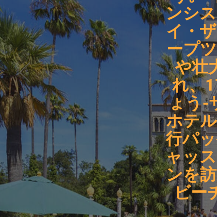
ンシス
イ・ザ
ープツ
や壮
れ、
ょう-
ホテル
行パッ
ャッス
ンを訪
ビー