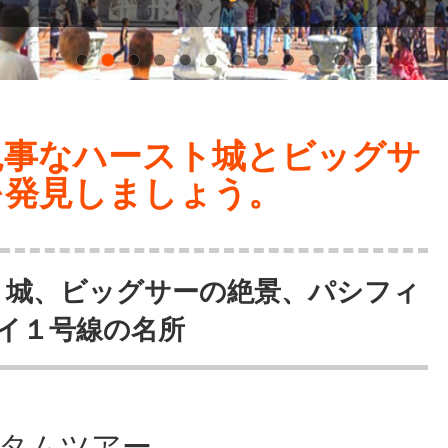
見事なハースト城とビッグサ
を発見しましょう。
ト城、ビッグサーの絶景、パシフィ
イ１号線の名所
タムツアー