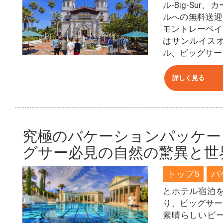
ル-Big-Su
ルへの無料送迎
モントレーベイ
はサンルイスオ
ル、ビッグサー
詳しく見る
究極のバケーションパッケー
グサー必見の自然の驚異と世
トップ5
バ
とホテル宿泊
り、ビッグサー
素晴らしいビ