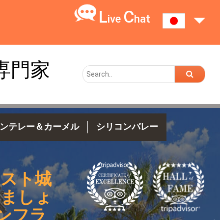
L
C
ive
hat
専門家
ンテレー＆カーメル
シリコンバレー
ースト城
しましょ
ンフラ