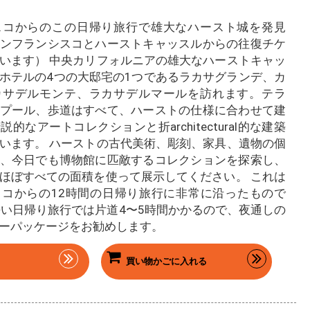
スコからのこの日帰り旅行で雄大なハースト城を発見
ンフランシスコとハーストキャッスルからの往復チケ
います） 中央カリフォルニアの雄大なハーストキャッ
ホテルの4つの大邸宅の1つであるラカサグランデ、カ
カサデルモンテ、ラカサデルマールを訪れます。テラ
プール、歩道はすべて、ハーストの仕様に合わせて建
的なアートコレクションと折architectural的な建築
います。 ハーストの古代美術、彫刻、家具、遺物の個
、今日でも博物館に匹敵するコレクションを探索し、
ほぼすべての面積を使って展示してください。 これは
コからの12時間の日帰り旅行に非常に沿ったもので
長い日帰り旅行では片道4〜5時間かかるので、夜通しの
ーパッケージをお勧めします。
買い物かごに入れる