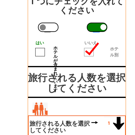
1 つにチェックを入れて
ください
はい
いいえ
ホ
ホテ
テ
ル別
ル
が
含
ま
れ
旅行される人数を選択
て
い
してください
ま
す
旅行される人数を選択
してください