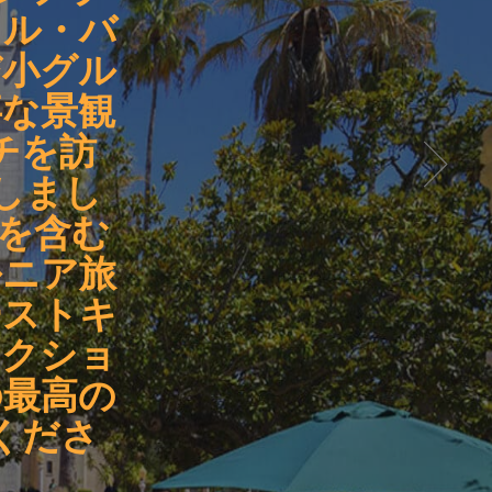
メル・バ
び小グル
事な景観
チを訪
しまし
発を含む
ルニア旅
ーストキ
ラクショ
の最高の
くださ