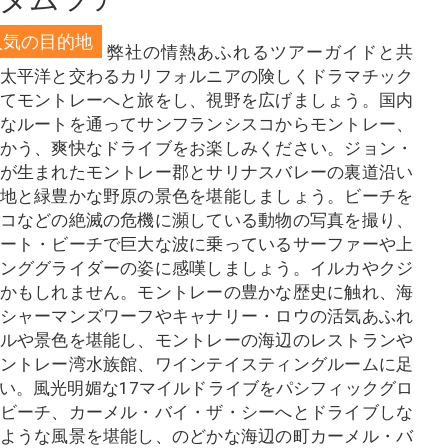
人気の目的地
弊社の情熱あふれるツアーガイドと共
太平洋と交わるカリフォルニアの険しくドラマチック
てモントレーへと旅をし、視野を広げましょう。国内
なルートを通ってサンフランシスコからモントレー、
かう、爽快なドライブをお楽しみください。ジョン・
が生まれたモントレー郡とサリナスバレーの裏道沿い
地と緑豊かな野原の景色を堪能しましょう。ビーチを
コなどの絶滅の危機に瀕している動物の写真を撮り、
ート・ビーチで巨大な波に乗っているサーファーや上
ンググライダーの姿に感嘆しましょう。イルカやクジ
かもしれません。モントレーの豊かな歴史に触れ、海
シャーマンズワーフやキャナリー・ロウの活気あふれ
ルや景色を堪能し、モントレーの海辺のレストランや
ントレー湾水族館、ワインテイスティングルームに足
い。風光明媚な17マイルドライブをパシフィックグロ
ビーチ、カーメル・バイ・ザ・シーへとドライブしな
ような風景を堪能し、のどかな海辺の町カーメル・バ