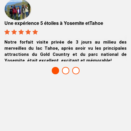
F
Excursion à Lake Tahoe & Yosemite
Quel voyage étonnant autour du lac Tahoe après une
des
aventure personnalisée de 3 jours parmi les sites et
les
a
attractions du parc national de Yosemite - une
 de
A
destination merveilleuse.
Chris G., Dallas, Texas