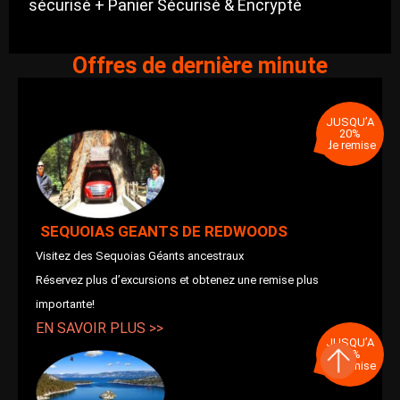
sécurisé + Panier Sécurisé & Encrypté
Offres de dernière minute
JUSQU’A
20%
de remise
SEQUOIAS GEANTS DE REDWOODS
Visitez des Sequoias Géants ancestraux
Réservez plus d’excursions et obtenez une remise plus
importante!
EN SAVOIR PLUS >>
JUSQU’A
20%
de remise