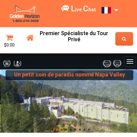
L
C
ive
hat
Premier Spécialiste du Tour
Privé
$0.00
Un petit coin de paradis nommé Napa Valley