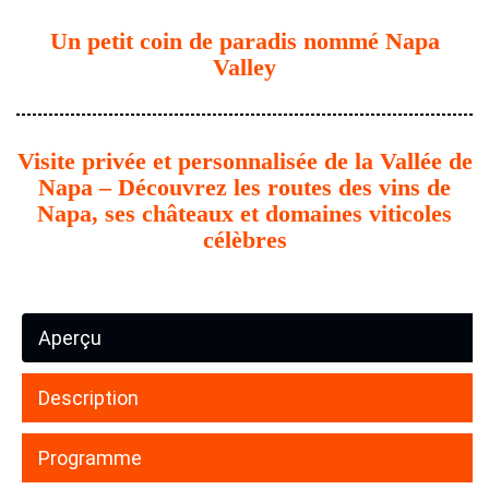
Un petit coin de paradis nommé Napa
Valley
Visite privée et personnalisée de la Vallée de
Napa – Découvrez les routes des vins de
Napa, ses châteaux et domaines viticoles
célèbres
Aperçu
Description
Programme