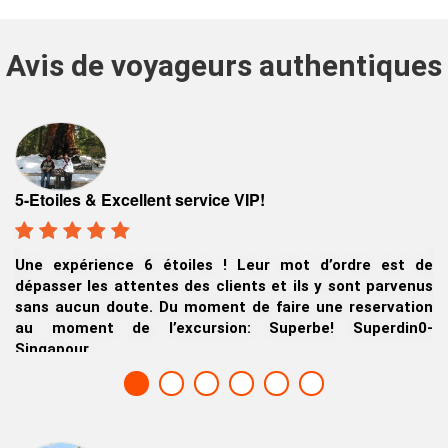
Avis de voyageurs authentiques
Voyage d'affaires bien organisé au lac Tahoe
Un groupe de voyageurs d’affaires de Hong Kong lo
st de
d’un voyage d’affaires à San Jose, nous avons beauco
rvenus
apprécié notre séjour à Tahoe….
ation
James Wang, Hong Kong
din0-