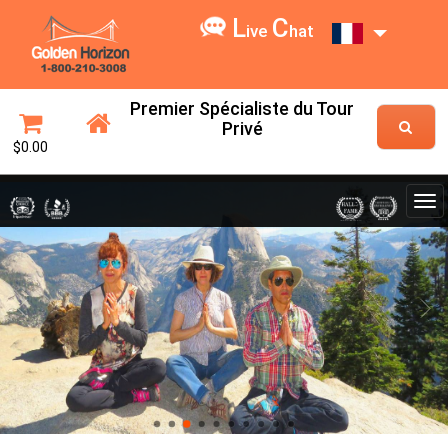
L
C
ive
hat
Premier Spécialiste du Tour
Privé
$0.00