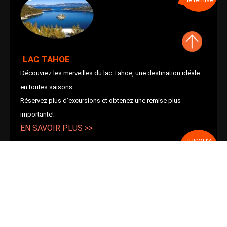
LAC TAHOE
Découvrez les merveilles du lac Tahoe, une destination idéale
en toutes saisons.
Réservez plus d’excursions et obtenez une remise plus
importante!
EN SAVOIR PLUS >>
JUSQU’A
20%
de remise
LES MERVEILLES DE BIG SUR
Découvrez Big Sur, Hearst Castle, Monterey et Carmel.