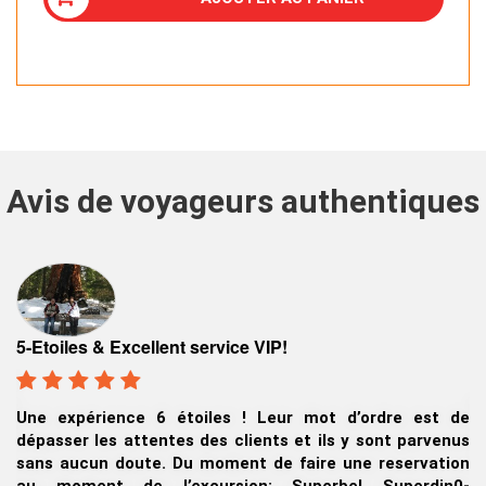
Avis de voyageurs authentiques
V
5-Etoiles & Excellent service VIP!
an
au
U
Une expérience 6 étoiles ! Leur mot d’ordre est de
re
d
dépasser les attentes des clients et ils y sont parvenus
a
sans aucun doute. Du moment de faire une reservation
J
au moment de l’excursion: Superbe! Superdin0-