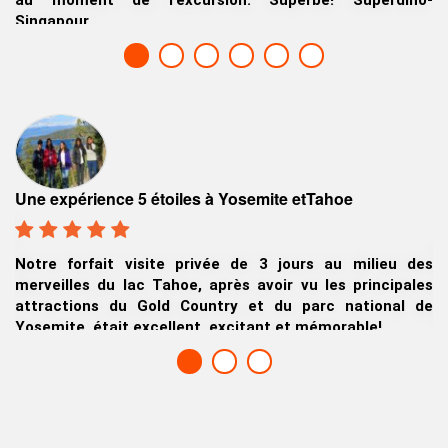
Singapour
,
te
E
Une expérience 5 étoiles à Yosemite etTahoe
de
ts
Q
Notre forfait visite privée de 3 jours au milieu des
os
a
merveilles du lac Tahoe, après avoir vu les principales
a
attractions du Gold Country et du parc national de
de
Yosemite, était excellent, excitant et mémorable!
Ch
Nicky & Bannysh. , Kolkata (Calcutta), Inde