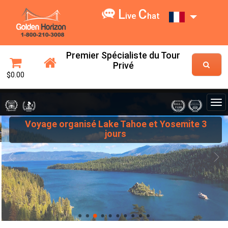
L
C
ive
hat
Premier Spécialiste du Tour
Privé
$0.00
Voyage organisé Lake Tahoe et Yosemite 3
jours