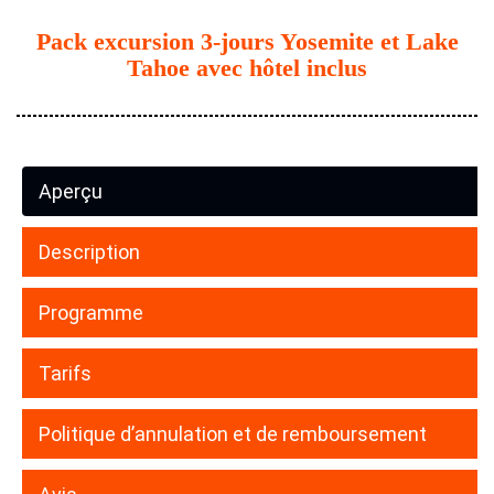
Pack excursion 3-jours Yosemite et Lake
Tahoe avec hôtel inclus
Aperçu
Description
Programme
Tarifs
Politique d’annulation et de remboursement