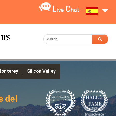
L
C
ive
hat
urs
onterey
Silicon Valley
s del