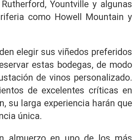
, Rutherford, Yountville y algunas
eriferia como Howell Mountain y
en elegir sus viñedos preferidos
reservar estas bodegas, de modo
ustación de vinos personalizado.
entos de excelentes críticas en
n, su larga experiencia harán que
ncia única.
un almuerzo en uno de los más