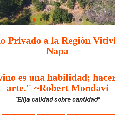
 Privado a la Región Vitivi
Napa
ino es una habilidad; hacer 
arte." ~Robert Mondavi
"Elija calidad sobre cantidad"