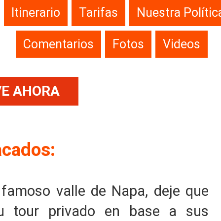
Itinerario
Tarifas
Nuestra Políti
Comentarios
Fotos
Videos
VE AHORA
acados:
 famoso valle de Napa, deje que
su tour privado en base a sus