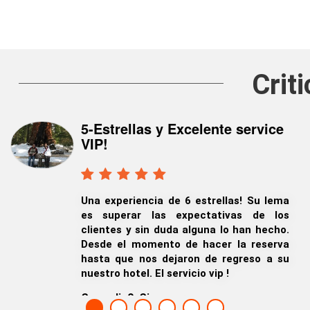
Crit
5-Estrellas y Excelente service
Vacaciones de ensueño en
VIP!
Tahoe, Yosemite y Mammoth
Lakes
Una experiencia de 6 estrellas! Su lema
es superar las expectativas de los
Mi esposa y yo queremos que sepas
clientes y sin duda alguna lo han hecho.
cuánto disfrutamos nuestra estancia en
Desde el momento de hacer la reserva
Tahoe y Yosemite, nos encantó viajar
hasta que nos dejaron de regreso a su
con tu compañía.
nuestro hotel. El servicio vip !
Bob y Faith Australia, Australia
Superdin0, Singapur