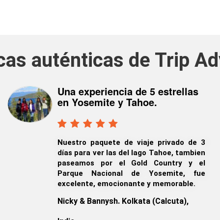
icas auténticas de Trip Ad
Viaje de negocios bien
Una experiencia de 5 estrellas
organizado a Lake Tahoe
en Yosemite y Tahoe.
Fuimos un grupo de hombres y mujeres
Nuestro paquete de viaje privado de 3
de negocios de Colombia que
días para ver las del lago Tahoe, tambien
reservamos este viaje de negocios
paseamos por el Gold Country y el
desde San José, disfrutamos mucho de
Parque Nacional de Yosemite, fue
nuestra estadía en Tahoe.
excelente, emocionante y memorable.
Jaime Sifuentes, Medellin Colombia
Nicky & Bannysh. Kolkata (Calcuta),