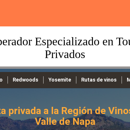
erador Especializado en To
Privados
o
Redwoods
Yosemite
Rutas de vinos
M
ta privada a la Región de Vino
Valle de Napa