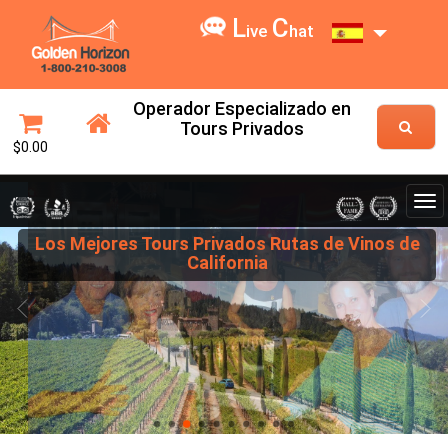
L
C
ive
hat
Operador Especializado en
Tours Privados
$0.00
Los Mejores Tours Privados Rutas de Vinos de
California