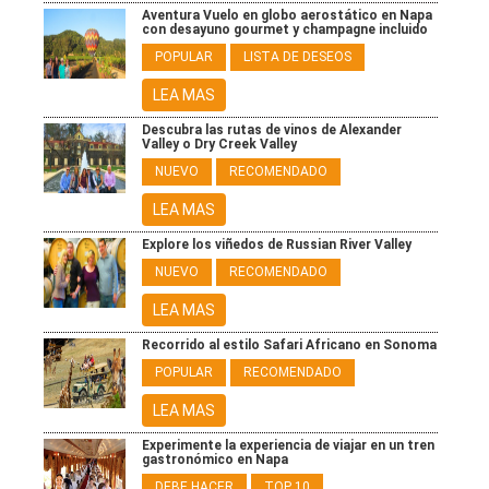
Aventura Vuelo en globo aerostático en Napa
con desayuno gourmet y champagne incluido
POPULAR
LISTA DE DESEOS
LEA MAS
Descubra las rutas de vinos de Alexander
Valley o Dry Creek Valley
NUEVO
RECOMENDADO
LEA MAS
Explore los viñedos de Russian River Valley
NUEVO
RECOMENDADO
LEA MAS
Recorrido al estilo Safari Africano en Sonoma
POPULAR
RECOMENDADO
LEA MAS
Experimente la experiencia de viajar en un tren
gastronómico en Napa
DEBE HACER
TOP 10