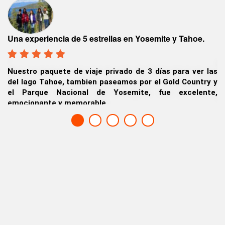
T
Una experiencia de 5 estrellas en Yosemite y Tahoe.
os
Q
tó
Nuestro paquete de viaje privado de 3 días para ver las
av
del lago Tahoe, tambien paseamos por el Gold Country y
y
el Parque Nacional de Yosemite, fue excelente,
de
emocionante y memorable.
Ch
Nicky & Bannysh. Kolkata (Calcuta), India