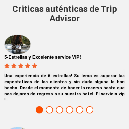
Criticas auténticas de Trip
Advisor
Viaje de 
ellas y Excelente service VIP!
Fuimos un
periencia de 6 estrellas! Su lema es superar las
Colombia 
ativas de los clientes y sin duda alguna lo han
San José,
 Desde el momento de hacer la reserva hasta que
Tahoe.
jaron de regreso a su nuestro hotel. El servicio vip
Jaime Sif
in0, Singapur