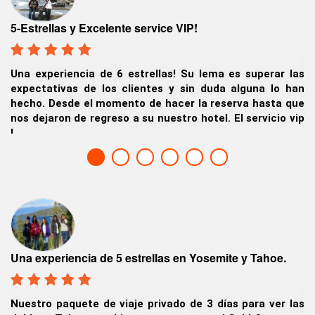
Viaje de negocios bien organizado a Lake Tahoe
Fuimos un grupo de hombres y mujeres de negocios
ar las
Colombia que reservamos este viaje de negocios de
lo han
San José, disfrutamos mucho de nuestra estadía 
ta que
Tahoe.
cio vip
Jaime Sifuentes, Medellin Colombia
Tour Lago Tahoe y Yosemite
hoe.
Qué increíble viaje por el lago Tahoe después de
 ver las
aventura personalizada de 3 días paseando por los si