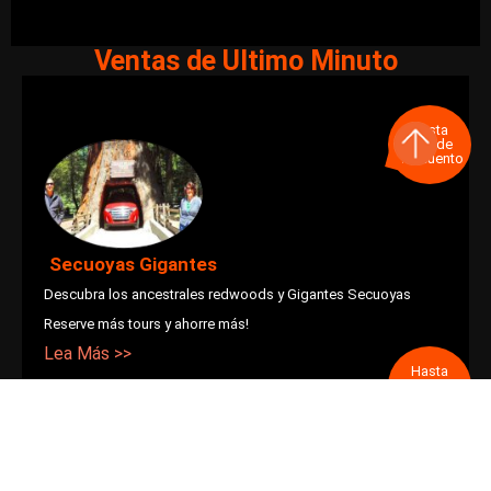
Ventas de Ultimo Minuto
Hasta
15% de
descuento
Secuoyas Gigantes
Descubra los ancestrales redwoods y Gigantes Secuoyas
Reserve más tours y ahorre más!
Lea Más >>
Hasta
15% de
descuento