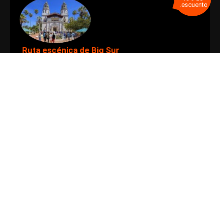
descuento
Ruta escénica de Big Sur
Descubra Big Sur, Castillo de Hearst, Monterey y Carmel
Reserve más tours y ahorre más!
Lea Más>>
Elija sus destinos de viaje
Seleccione un Tour