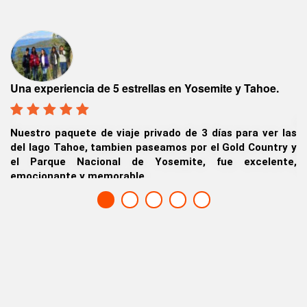
Tour Lago
periencia de 5 estrellas en Yosemite y Tahoe.
Qué incre
o paquete de viaje privado de 3 días para ver las
aventura p
go Tahoe, tambien paseamos por el Gold Country y
y atracci
rque Nacional de Yosemite, fue excelente,
destino ma
onante y memorable.
Chris G., 
& Bannysh. Kolkata (Calcuta), India