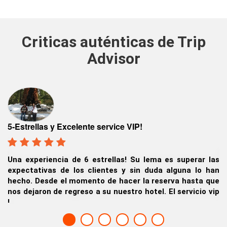
Criticas auténticas de Trip
Advisor
Viaje 
strellas y Excelente service VIP!
Fuimos
 experiencia de 6 estrellas! Su lema es superar las
Colomb
ectativas de los clientes y sin duda alguna lo han
San Jo
ho. Desde el momento de hacer la reserva hasta que
Tahoe.
 dejaron de regreso a su nuestro hotel. El servicio vip
Jaime 
erdin0, Singapur