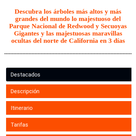
Descubra los árboles más altos y más
grandes del mundo lo majestuoso del
Parque Nacional de Redwood y Secuoyas
Gigantes y las majestuosas maravillas
ocultas del norte de California en 3 días
Destacados
Descripción
Itinerario
Tarifas