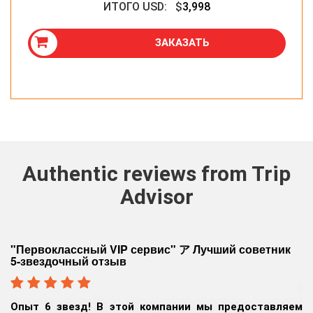
ИТОГО USD: $
3,998
ЗАКАЗАТЬ
Authentic reviews from Trip
Advisor
5-* & Непревзойденный сервис VIP класса!
Н
С
Это просто 6 звезд! Их девиз – превзойти ожидания -
М
они полностью оправдали. Все было круто начиная с
ем