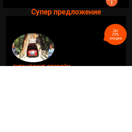
Супер предложение
До
20%
скидки
ГИГАНТСКИЕ СЕКВОЙИ
Древние гигантские секвойи
заказывай больше – экономь больше!
ПОДРОБНЕЕ >>
До
20%
скидки