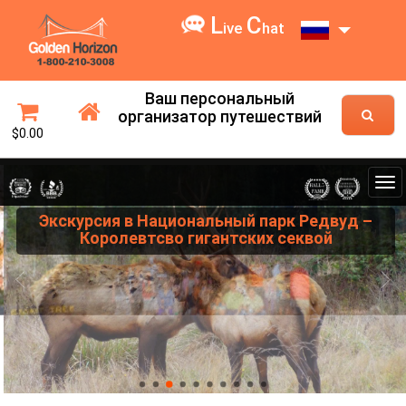
L
C
ive
hat
Ваш персональный
организатор путешествий
$0.00
Экскурсия в Национальный парк Редвуд –
Королевтсво гигантских секвой