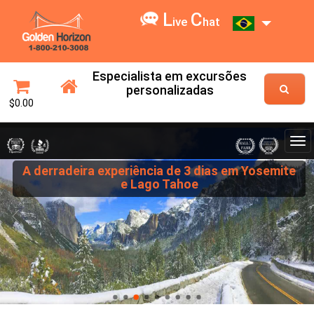
L
C
ive
hat
Especialista em excursões
personalizadas
$0.00
A derradeira experiência de 3 dias em Yosemite
e Lago Tahoe