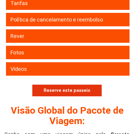
Tarifas
Política de cancelamento e reembolso
Rever
Fotos
Vídeos
Reserve este passeio
Visão Global do Pacote de
Viagem: