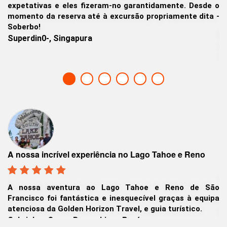
Tahoe a partir de Silicon Valley
sde o
ita -
Nós reservámos o passeio ao Lago Tahoe e Yosemite 
partir de Silicon Valley, o meu filho e eu divertimo-no
imenso com o nosso guia Japanês Obrigado
Hisato K. Tokyo, Japan
Uma experiência de 5 estrelas a Yos
 Lago Tahoe e Reno
O nosso pacote turístico privado de 3
ahoe e Reno de São
atrações das maravilhas do Lago Tah
uecível graças à equipa
Parque Nacional de Yosemite 
, e guia turístico.
entusiasmante e memorável!
rú
Nicky e Bannysh. Kolkata (Calcutá), I