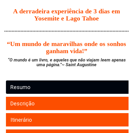
A derradeira experiência de 3 dias em
Yosemite e Lago Tahoe
“Um mundo de maravilhas onde os sonhos
ganham vida!”
“O mundo é um livro, e aqueles que não viajam leem apenas
uma página.”~ Saint Augustine
Resumo
Descrição
Itinerário