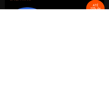
ATÉ
20% de
desconto
AS MARAVILHAS DE BIG SUR
Descubra Big Sur, Castelo Hearst, Monterey e Carmel.
Reserve mais passeios e poupe a valer!
SAIBA MAIS >>
Escolha o seu destino de viagem